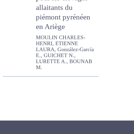
pour les élevages
allaitants du
piémont pyrénéen
en Ariège
MOULIN CHARLES-HENRI,
ETIENNE LAURA, González-
García E., GUICHET N.,
LURETTE A., BOUNAB M.
Newsletter