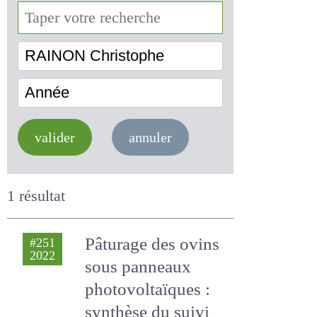
RAINON Christophe
Année
valider
annuler
1 résultat
Pâturage des ovins
#251
2022
sous panneaux
photovoltaïques :