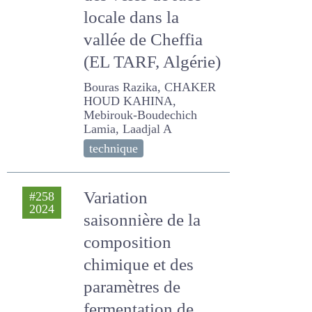
des vêles de race
locale dans la
vallée de Cheffia
(EL TARF, Algérie)
Bouras Razika, CHAKER
HOUD KAHINA, Mebirouk-
Boudechich Lamia, Laadjal
A
technique
Variation
#258
2024
saisonnière de la
composition
chimique et des
paramètres de