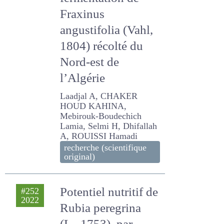
fermentation de
Fraxinus
angustifolia (Vahl,
1804) récolté du
Nord-est de
l’Algérie
Laadjal A, CHAKER HOUD
KAHINA, Mebirouk-
Boudechich Lamia, Selmi
H, Dhifallah A, ROUISSI
Hamadi
recherche (scientifique
original)
Potentiel nutritif
#252
2022
de Rubia peregrina