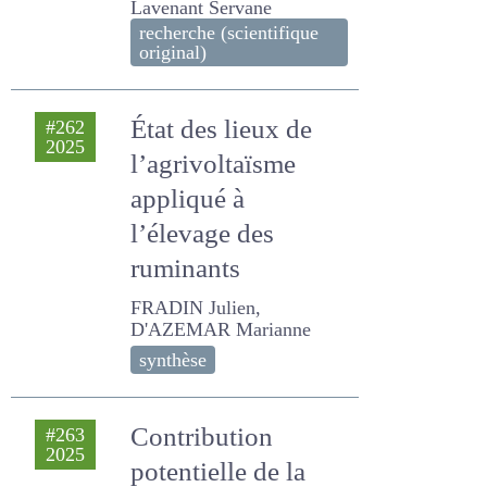
SENECAL JULIETTE, FAURE
PASCALE, ODOUX Jean-
François, Morvan-Bertrand
ANNETTE, Lemauviel-
Lavenant Servane
recherche (scientifique
original)
État des lieux de
#262
2025
l’agrivoltaïsme
appliqué à l’élevage
des ruminants
FRADIN Julien, D'AZEMAR
Marianne
synthèse
Contribution
#263