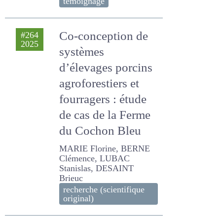
MISCHLER PIERRE, TRESCH
Philippe, BLUET Bertrand
témoignage
Co-conception de
#264
2025
systèmes
d’élevages porcins
agroforestiers et
fourragers : étude
de cas de la Ferme
du Cochon Bleu
MARIE Florine, BERNE
Clémence, LUBAC
Stanislas, DESAINT Brieuc
recherche (scientifique