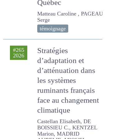
élevage laitier au
Québec
Matteau Caroline , PAGEAU
Serge
témoignage
Stratégies
#265
2026
d’adaptation et
d’atténuation dans
les systèmes
ruminants
français face au
changement
climatique