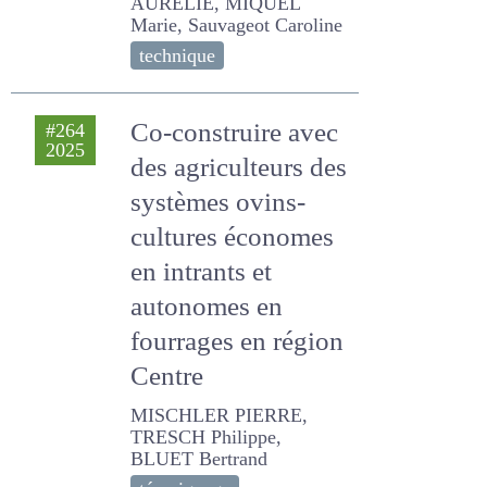
Castellan Elisabeth, DE
BOISSIEU C., KENTZEL
Marion, MADRID AURELIE,
MIQUEL Marie, Sauvageot
Caroline
technique
Co-construire avec
#264
2025
des agriculteurs
des systèmes
ovins-cultures
économes en
intrants et
autonomes en
fourrages en
région Centre