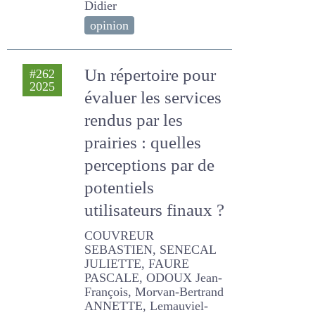
POENTIS Clara, LABANCA
Honoré, Herbin Thomas,
JOSSELIN O., Coulmier
Didier
opinion
Un répertoire pour
#262
2025
évaluer les services
rendus par les
prairies : quelles
perceptions par de
potentiels
utilisateurs finaux
?
COUVREUR SEBASTIEN,