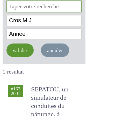
Cros M.J.
Année
valider
annuler
1 résultat
SEPATOU, un
#167
2001
simulateur de
conduites du