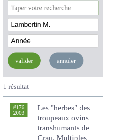
Lambertin M.
Année
valider
annuler
1 résultat
Les ''herbes'' des
#176
2003
troupeaux ovins
transhumants de