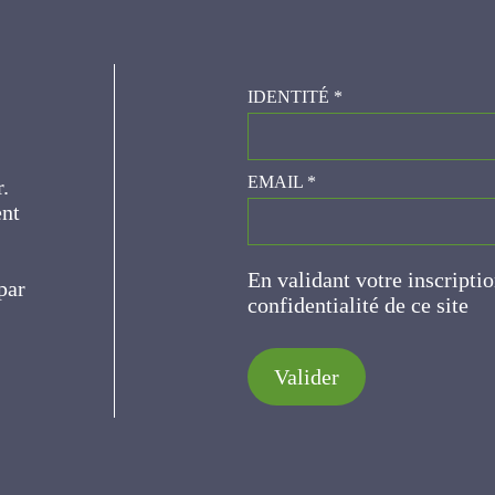
IDENTITÉ
*
er.
EMAIL
*
ce
En validant votre inscripti
de confidentialité de ce s
Valider