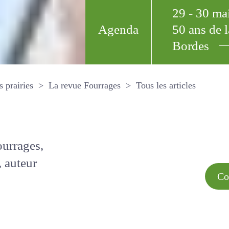
29 - 30 m
Agenda
50 ans de
Bordes
Tous les arti
et les prairies
La revue Fourrages
s par
Comment