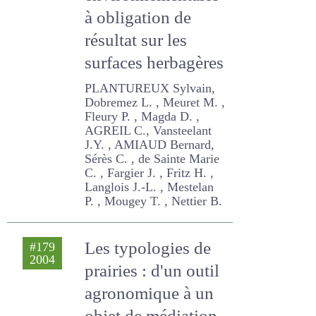
environnementales
à obligation de
résultat sur les
surfaces
herbagères
PLANTUREUX Sylvain,
Dobremez L. , Meuret M. ,
Fleury P. , Magda D. , AGREIL
C., Vansteelant J.Y. , AMIAUD
Bernard, Sérès C. , de
Sainte Marie C. , Fargier J. ,
Fritz H. , Langlois J.-L. ,
Mestelan P. , Mougey T. ,
Nettier B.
Les typologies de
#179
2004
prairies : d'un outil