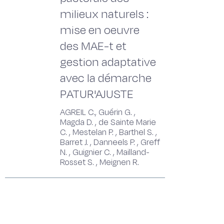
milieux naturels :
mise en oeuvre
des MAE-t et
gestion adaptative
avec la démarche
PATUR'AJUSTE
AGREIL C., Guérin G. ,
Magda D. , de Sainte Marie
C. , Mestelan P. , Barthel S. ,
Barret J. , Danneels P. , Greff
N. , Guignier C. , Mailland-
Rosset S. , Meignen R.