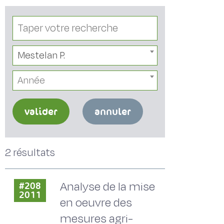
Mestelan P.
Année
valider
annuler
2 résultats
Analyse de la mise
#208
2011
en oeuvre des
mesures agri-