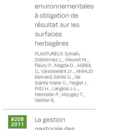
environnementales
à obligation de
résultat sur les
surfaces
herbagères
PLANTUREUX Sylvain,
Dobremez L. , Meuret M. ,
Fleury P. , Magda D. , AGREIL
C., Vansteelant J.Y. , AMIAUD
Bernard, Sérès C. , de
Sainte Marie C. , Fargier J. ,
Fritz H. , Langlois J.-L. ,
Mestelan P. , Mougey T. ,
Nettier B.
La gestion
#208
2011
pastorale des