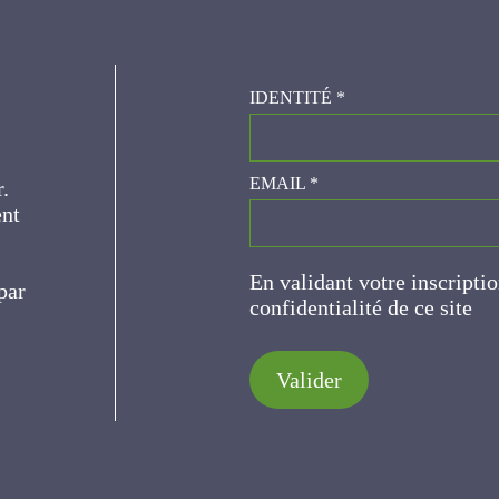
IDENTITÉ
*
er.
EMAIL
*
ce
En validant votre inscripti
de confidentialité de ce s
Valider