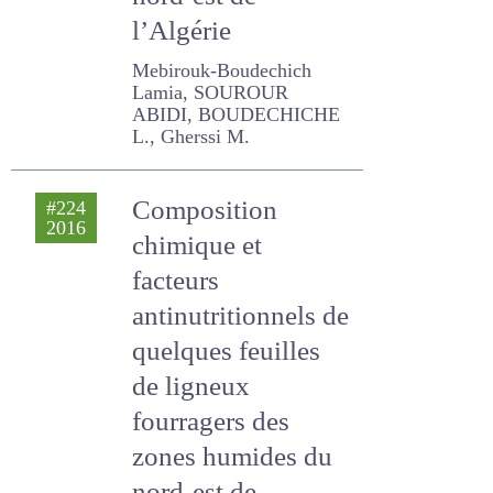
nord-est de
l’Algérie
Mebirouk-Boudechich
Lamia, SOUROUR ABIDI,
BOUDECHICHE L., Gherssi
M.
Composition
#224
2016
chimique et
facteurs
antinutritionnels
de quelques
feuilles de ligneux
fourragers des
zones humides du