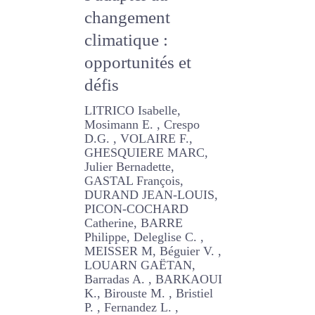
s'adapter au
changement
climatique :
opportunités et
défis
LITRICO Isabelle,
Mosimann E. , Crespo D.G. ,
VOLAIRE F., GHESQUIERE
MARC, Julier Bernadette,
GASTAL François, DURAND
JEAN-LOUIS, PICON-
COCHARD Catherine,
BARRE Philippe, Deleglise
C. , MEISSER M, Béguier V. ,
LOUARN GAËTAN, Barradas
A. , BARKAOUI K., Birouste
M. , Bristiel P. , Fernandez L.
, Godinho B. , HERNANDEZ
PAULINE, Roumet C.