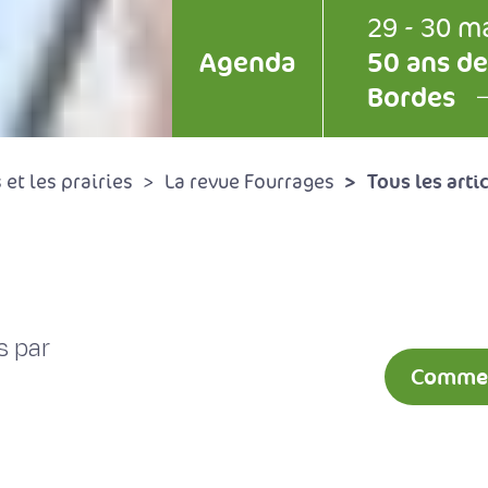
29 - 30 m
Agenda
50 ans de
Bordes
Tous les arti
et les prairies
La revue Fourrages
s par
Comment