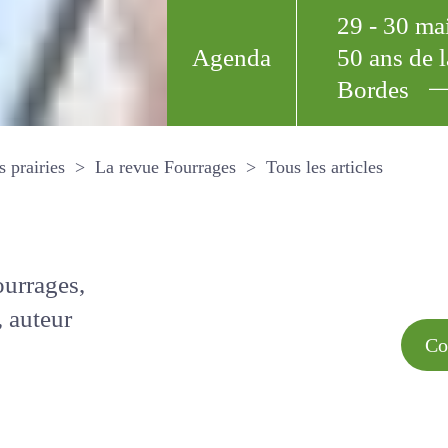
29 - 30 m
Agenda
50 ans de
Bordes
Tous les arti
et les prairies
La revue Fourrages
s par
Comment