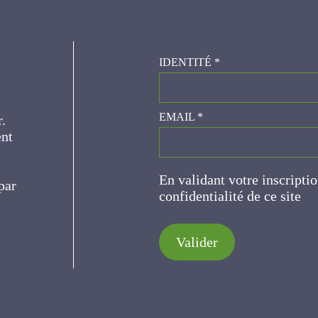
IDENTITÉ
*
er.
EMAIL
*
ce
En validant votre inscripti
de confidentialité de ce s
Valider