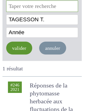
TAGESSON T.
Année
valider
annuler
1 résultat
Réponses de la
#246
2021
phytomasse
herbacée aux