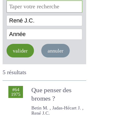
René J.C.
Année
valider
annuler
5 résultats
Que penser des
#64
1975
bromes ?
Betin M. , Jadas-Hécart J. ,