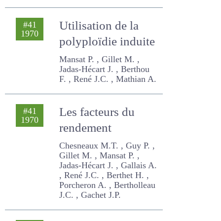
René J.C.
Utilisation de la
#41
1970
polyploïdie induite
Mansat P. , Gillet M. , Jadas-
Hécart J. , Berthou F. , René
J.C. , Mathian A.
Les facteurs du
#41
1970
rendement
Chesneaux M.T. , Guy P. ,
Gillet M. , Mansat P. , Jadas-
Hécart J. , Gallais A. , René
J.C. , Berthet H. , Porcheron
A. , Bertholleau J.C. , Gachet
J.P.