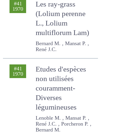
Les ray-grass
#41
1970
(Lolium perenne L.,
Lolium
multiflorum Lam)
Bernard M. , Mansat P. ,
René J.C.
Etudes d'espèces
#41
1970
non utilisées
couramment-
Diverses
légumineuses
Lenoble M. , Mansat P. ,
René J.C. , Porcheron P. ,