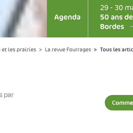
29 - 30 m
Agenda
50 ans de
Bordes
Tous les arti
et les prairies
La revue Fourrages
s par
Comment