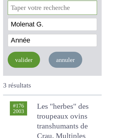
Molenat G.
Année
valider
annuler
3 résultats
Les ''herbes'' des
#176
2003
troupeaux ovins
transhumants de