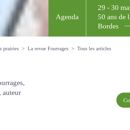
29 - 30 m
Agenda
50 ans de
Bordes
Tous les arti
et les prairies
La revue Fourrages
s par
Comment