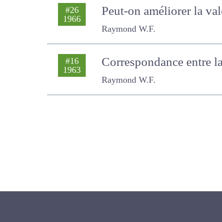
Peut-on améliorer la val
#26
1966
Raymond W.F.
Correspondance entre l
#16
1963
Raymond W.F.