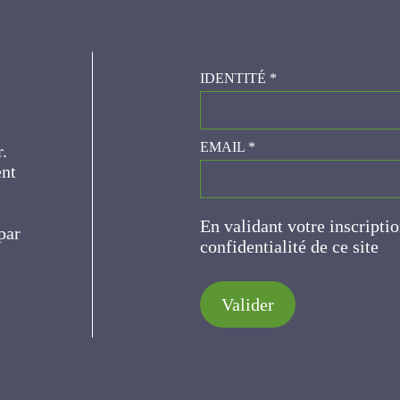
IDENTITÉ
*
er.
EMAIL
*
ce
En validant votre inscripti
de confidentialité de ce s
Valider