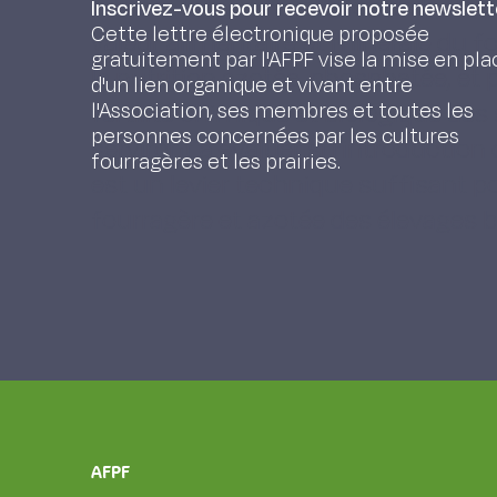
permet le suivi l’évolution de la flore
Inscrivez-vous pour recevoir notre newslett
Cette lettre électronique proposée
valeur alimentaire et minérale du f
gratuitement par l'AFPF vise la mise en pla
la nutrition azotée, phosphatée, et p
d'un lien organique et vivant entre
fertilité chimique et biologique de
l'Association, ses membres et toutes les
personnes concernées par les cultures
serviront à évaluer si l’introduction
fourragères et les prairies.
est un levier technique suffisant p
fourragère et azotée des élevages b
AFPF