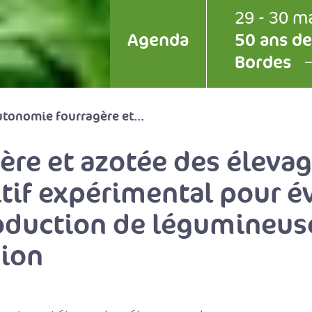
29 - 30 m
Agenda
50 ans de
Bordes
tonomie fourragère et...
re et azotée des élevag
tif expérimental pour év
roduction de légumineuse
nion