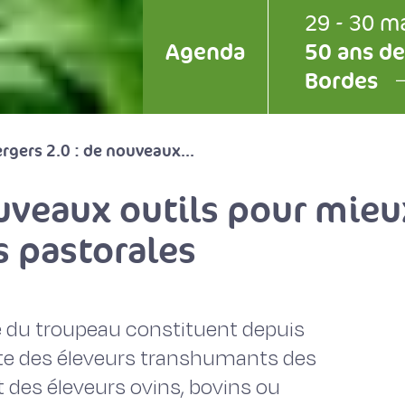
29 - 30 m
Agenda
50 ans de
Bordes
rgers 2.0 : de nouveaux...
uveaux outils pour mieux
 pastorales
ce du troupeau constituent depuis
e des éleveurs transhumants des
 des éleveurs ovins, bovins ou