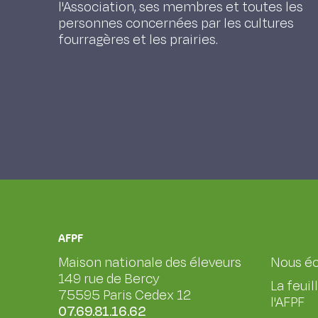
animaux à fort potentiel se traduit 
l'Association, ses membres et toutes les
personnes concernées par les cultures
production de méthane par unité de 
fourragères et les prairies.
viande). Cette possibilité concrète 
méthanogénèse est toutefois en o
sociétale qui va dans le sens d'une 
qualité de ses produits, l'entretien d
l'environnement qu'elle assure.
AFPF
Maison nationale des éleveurs
Nous éc
149 rue de Bercy
La feuil
75595 Paris Cedex 12
l'AFPF
07.69.81.16.62