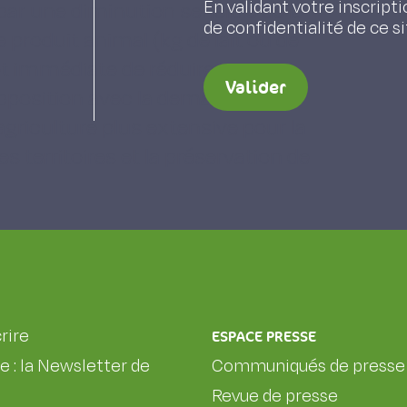
En validant votre inscripti
par une diminution sensible de la
de confidentialité de ce s
produit animal (kg de lait ou de
et immédiate de réduire la
Valider
pposition avec la demande
agriculture plus extensive pour la
es territoires et la préservation de
rire
ESPACE PRESSE
le : la Newsletter de
Communiqués de presse
Revue de presse