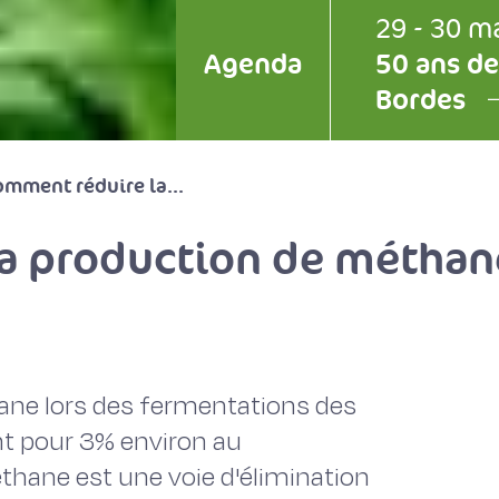
29 - 30 m
Agenda
50 ans de
Bordes
mment réduire la...
a production de méthane
ne lors des fermentations des
nt pour 3% environ au
thane est une voie d'élimination