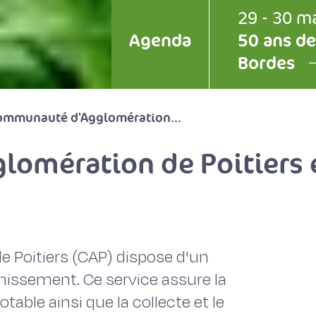
29 - 30 m
Agenda
50 ans de
Bordes
ommunauté d'Agglomération...
omération de Poitiers e
Poitiers (CAP) dispose d'un
ainissement. Ce service assure la
otable ainsi que la collecte et le