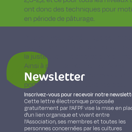
ont donc des techniques pour motive
en période de pâturage.
Plus le niveau de pâturage est impo
haute technicité dans la conduite du
la juste quantité d’herbe aux animau
Ainsi à partir de 30 ares, les éleveu
Newsletter
jours avec fil avant, des paddocks d
porte de pâturage. L’absence d’eau n
vaches : 80% ont des points d’eau et 
Inscrivez-vous pour recevoir notre newslett
Cette lettre électronique proposée
gratuitement par l'AFPF vise la mise en pla
Suite du projet - Des fiches techni
d'un lien organique et vivant entre
conduite du pâturage, complémentat
l'Association, ses membres et toutes les
personnes concernées par les cultures
l’électricité, impact carbone.