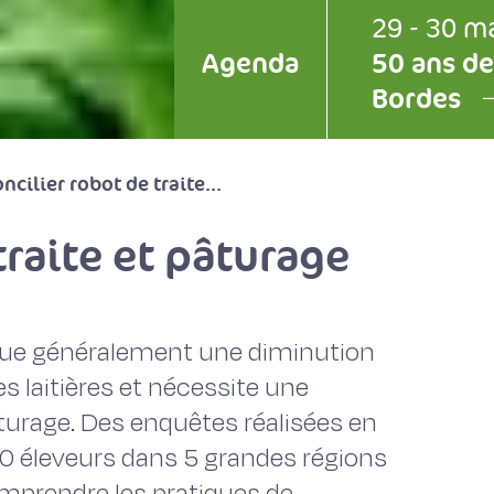
29 - 30 m
Agenda
50 ans de
Bordes
ncilier robot de traite...
traite et pâturage
ique généralement une diminution
s laitières et nécessite une
turage. Des enquêtes réalisées en
40 éleveurs dans 5 grandes régions
mprendre les pratiques de