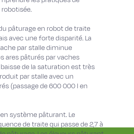
 robotisée.
u pâturage en robot de traite
is avec une forte disparité. La
ache par stalle diminue
s ares pâturés par vaches
baisse de la saturation est très
roduit par stalle avec un
urés (passage de 600 000 l en
t en système pâturant. Le
uence de traite qui passe de 2,7 à
 de pâturage. Les éleveurs pâturant