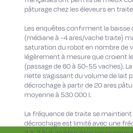
pâturage chez les éleveurs en traite
Les enquêtes confirment la baisse d
(médiane à -4 ares/vache traite) ma
saturation du robot en nombre de v
légèrement à mesure que croient le
(passage de 60 à 50-55 vaches). La 
nette s’agissant du volume de lait p
décrochage à partir de 20 ares pât
moyenne à 530 000 l.
La fréquence de traite se maintien
décrochage est limité avec une fréq
2,3-2,2 et ce pour tous les niveaux