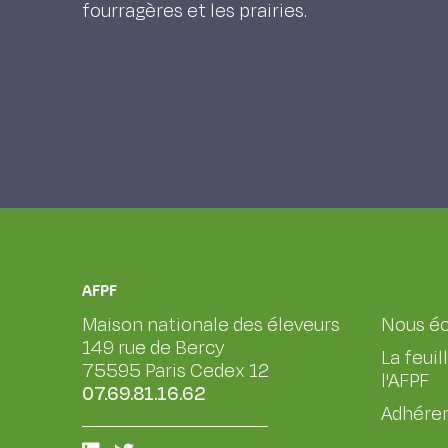
fourragères et les prairies.
AFPF
Maison nationale des éleveurs
Nous éc
149 rue de Bercy
La feuil
75595 Paris Cedex 12
l'AFPF
07.69.81.16.62
Adhérer