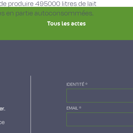
e produire 495000 litres de lait
ales en partie autoconsommées.
Tous les actes
IDENTITÉ
*
er.
EMAIL
*
ce