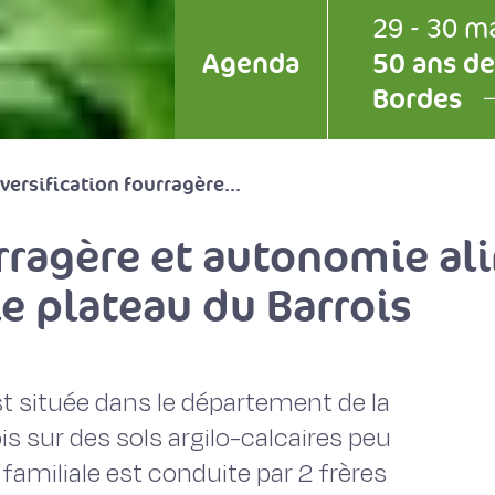
29 - 30 m
Agenda
50 ans de
Bordes
versification fourragère...
urragère et autonomie al
le plateau du Barrois
t située dans le département de la
s sur des sols argilo-calcaires peu
 familiale est conduite par 2 frères