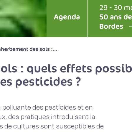
29 - 30 m
Agenda
50 ans de
Bordes
herbement des sols :...
s : quels effets possib
s pesticides ?
n polluante des pesticides et en
x, des pratiques introduisant la
s de cultures sont susceptibles de