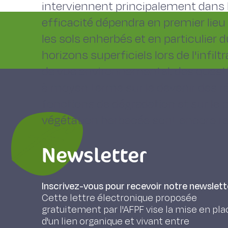
interviennent principalement dans 
efficacité dépendra en premier lieu 
les sols enherbés et en particulier
horizons superficiels lors de l'infilt
de vue environnemental, des quest
à moyen terme sur le devenir des rés
fonctions de dégradation et sur le 
végétation herbacée sont encore r
Newsletter
Inscrivez-vous pour recevoir notre newslett
Cette lettre électronique proposée
gratuitement par l'AFPF vise la mise en pla
d'un lien organique et vivant entre