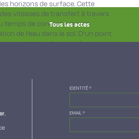
les horizons de surface. Cette
des vitesses de transfert à travers
 du temps de contact avec les
Tous les actes
ration de l'eau dans le sol. D'un point
ions portant sur les conséquences
idus stabilisés, sur l'évolution des
passage des pesticides dans la
elativement peu abordées.
IDENTITÉ
*
er.
EMAIL
*
ce