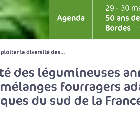
29 - 30 m
Agenda
50 ans de
Bordes
ploiter la diversité des...
sité des légumineuses an
 mélanges fourragers ad
iques du sud de la Franc