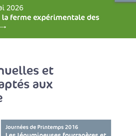
ai 2026
 la ferme expérimentale des
nuelles et
aptés aux
e
Journées de Printemps 2016
Les légumineuses fourragères et