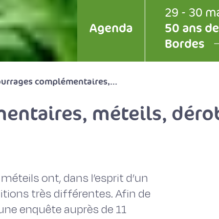
29 - 30 m
Agenda
50 ans de
Bordes
urrages complémentaires,...
ntaires, méteils, dérob
méteils ont, dans l’esprit d’un
tions très différentes. Afin de
 une enquête auprès de 11