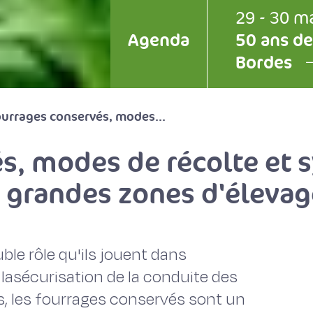
29 - 30 m
Agenda
50 ans de
Bordes
urrages conservés, modes...
s, modes de récolte et 
s grandes zones d'élevag
ble rôle qu'ils jouent dans
 lasécurisation de la conduite des
, les fourrages conservés sont un