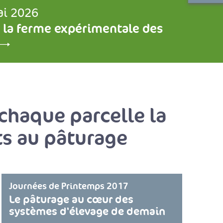
ai 2026
 la ferme expérimentale des
chaque parcelle la
ts au pâturage
Journées de Printemps 2017
Le pâturage au cœur des
systèmes d'élevage de demain