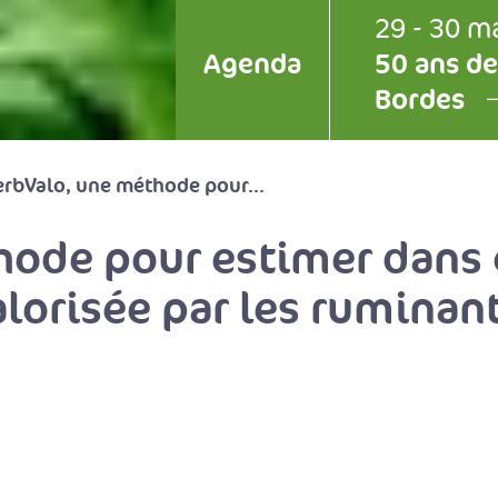
29 - 30 m
Agenda
50 ans de
Bordes
rbValo, une méthode pour...
ode pour estimer dans 
alorisée par les ruminan