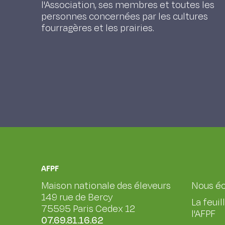
pourtant nécessaire.
l'Association, ses membres et toutes les
personnes concernées par les cultures
fourragères et les prairies.
AFPF
Maison nationale des éleveurs
Nous éc
149 rue de Bercy
La feuil
75595 Paris Cedex 12
l'AFPF
07.69.81.16.62