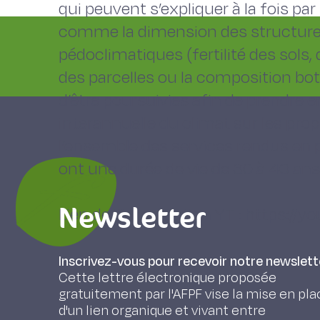
qui peuvent s’expliquer à la fois p
comme la dimension des structures
pédoclimatiques (fertilité des sols, d
des parcelles ou la composition bo
d’être poursuivies afin de prendre en
interannuelle du climat sur les propr
l’ensemble des services rendus en 
ont une durée de vie de 30 à 40 ans
Newsletter
Lien de l'intervention YT : https:/
Inscrivez-vous pour recevoir notre newslett
Cette lettre électronique proposée
gratuitement par l'AFPF vise la mise en pla
d'un lien organique et vivant entre