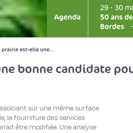
29 - 30 m
Agenda
50 ans de
Bordes
 prairie est-elle une...
 une bonne candidate pou
 associant sur une même surface
e, la fourniture des services
rrait être modifiée. Une analyse