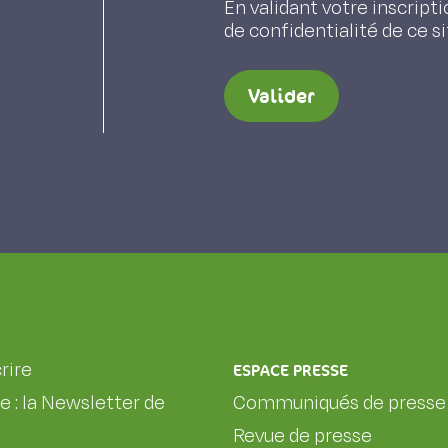
En validant votre inscripti
robable. L'utilité des marqueurs
de confidentialité de ce s
 alternative aux tests de
es morphologiques a été
Valider
nalyse moléculaire de description
 ray-grass allogames a procuré un
éer un protocole pour l'évaluation
ation" parmi les variétés de ray-
rire
ESPACE PRESSE
le : la Newsletter de
Communiqués de presse
Revue de presse