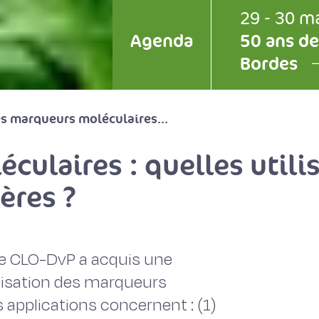
29 - 30 m
Agenda
50 ans de
Bordes
s marqueurs moléculaires...
culaires : quelles utili
ères ?
le CLO-DvP a acquis une
ilisation des marqueurs
 applications concernent : (1)