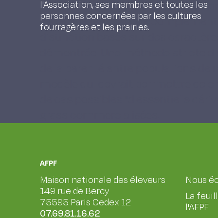
variété de ray-grass d'Italie est imp
l'Association, ses membres et toutes les
personnes concernées par les cultures
moléculaires comme complément ou
fourragères et les prairies.
distinction basés sur des caractèr
démontrée. Une méthode stricte d'a
de la parenté entre populations de
modèle qui devrait perrmettre de cr
de cas possibles "d'essentielle dériv
grass commercialisées.
AFPF
Maison nationale des éleveurs
Nous éc
149 rue de Bercy
La feuil
75595 Paris Cedex 12
l'AFPF
07.69.81.16.62