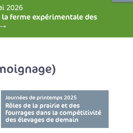
ai 2026
 la ferme expérimentale des
émoignage)
Journées de printemps 2025
Rôles de la prairie et des
fourrages dans la compétitivité
des élevages de demain