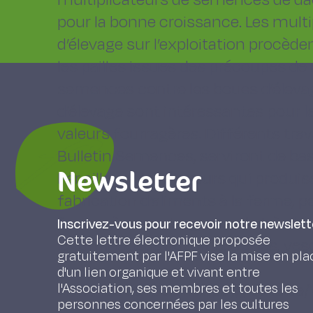
pour la bonne croissance. Les multip
d’élevage sur l’exploitation procèd
les pailles issues des précoupes de
semences contre les boues d’élevag
d’élevage sont intéressantes pour 
valeurs fourragères. Différents t
Bulletin Semences, serviront de ba
Newsletter
Par ailleurs, les éleveurs qui produi
fabrication d’aliments à la ferme, 
fourragères porte-graine de très 
Inscrivez-vous pour recevoir notre newslett
Cette lettre électronique proposée
légumineuses (luzerne, trèfles, ves
gratuitement par l'AFPF vise la mise en pla
d'un lien organique et vivant entre
Lien intervention : https://youtu.
l'Association, ses membres et toutes les
personnes concernées par les cultures