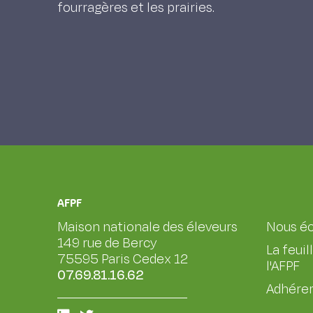
fourragères et les prairies.
AFPF
Maison nationale des éleveurs
Nous éc
149 rue de Bercy
La feuil
75595 Paris Cedex 12
l'AFPF
07.69.81.16.62
Adhérer