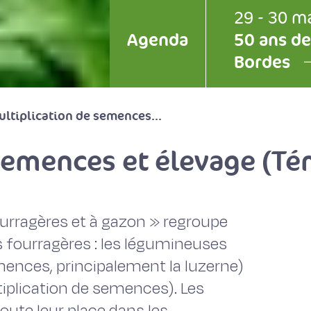
29 - 30 m
Agenda
50 ans de
Bordes
ltiplication de semences...
 semences et élevage (T
urragères et à gazon » regroupe
s fourragères : les légumineuses
mences, principalement la luzerne)
tiplication de semences). Les
oute leur place dans les