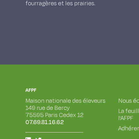
fourragères et les prairies.
AFPF
Maison nationale des éleveurs
Nous éc
149 rue de Bercy
La feuil
75595 Paris Cedex 12
l'AFPF
07.69.81.16.62
Adhérer