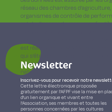
réseau des chambres d’agriculture,
organismes de contrôle de performan
est de disposer de mesures régulièr
l’échelle nationale afin de fiabiliser
des observations satellitaires. L’éval
est réalisée par le MASA, avec l’appu
qui s’étend sur une durée de cinq a
Newsletter
l’impact du changement climatique s
nationale.
Inscrivez-vous pour recevoir notre newslett
Cette lettre électronique proposée
gratuitement par l'AFPF vise la mise en pla
d'un lien organique et vivant entre
l'Association, ses membres et toutes les
personnes concernées par les cultures