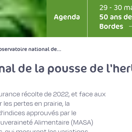
29 - 30 m
Agenda
50 ans de
Bordes
servatoire national de...
nal de la pousse de l'he
surance récolte de 2022, et face aux
les pertes en prairie, la
 d’indices approuvés par le
 Souveraineté Alimentaire (MASA)
s, qui mesurent les variations