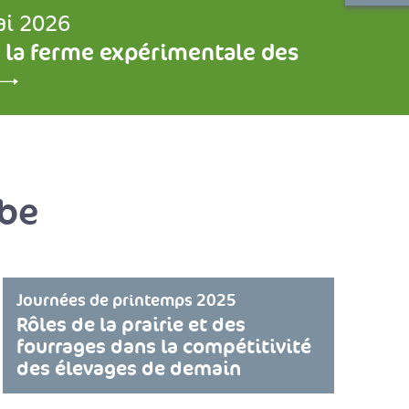
ai 2026
 la ferme expérimentale des
rbe
Journées de printemps 2025
Rôles de la prairie et des
fourrages dans la compétitivité
des élevages de demain