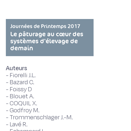
Journées de Printemps 2017
Le pâturage au cœur des
systèmes d'élevage de
demain
Auteurs
-
Fiorelli J.L.
-
Bazard C.
-
Foissy D
-
Blouet A.
-
COQUIL X.
-
Godfroy M.
-
Trommenschlager J.-M.
-
Lavé R.