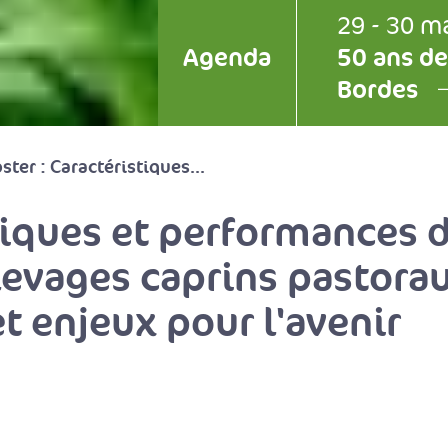
29 - 30 m
Agenda
50 ans de
Bordes
ster : Caractéristiques...
stiques et performances
levages caprins pastorau
et enjeux pour l'avenir