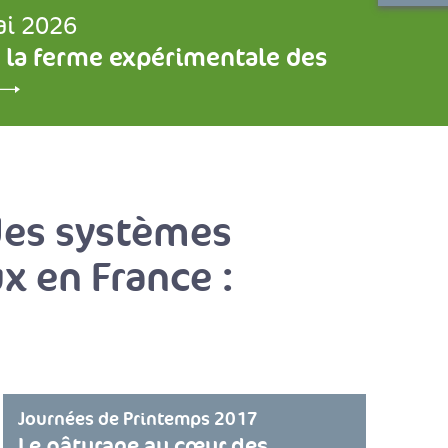
ai 2026
 la ferme expérimentale des
 des systèmes
x en France :
Journées de Printemps 2017
Le pâturage au cœur des