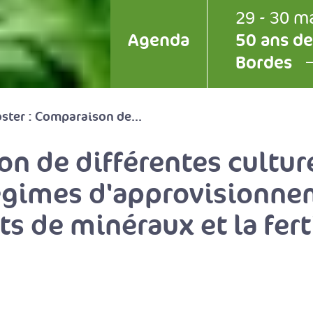
29 - 30 m
Agenda
50 ans de
Bordes
ster : Comparaison de...
on de différentes cultur
gimes d'approvisionnem
s de minéraux et la ferti