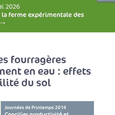
ai 2026
 la ferme expérimentale des
es fourragères
ent en eau : effets
lité du sol
Journées de Printemps 2014
Concilier productivité et