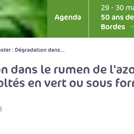
29 - 30 m
Agenda
50 ans de
Bordes
ster : Dégradation dans...
n dans le rumen de l'azo
coltés en vert ou sous fo
é