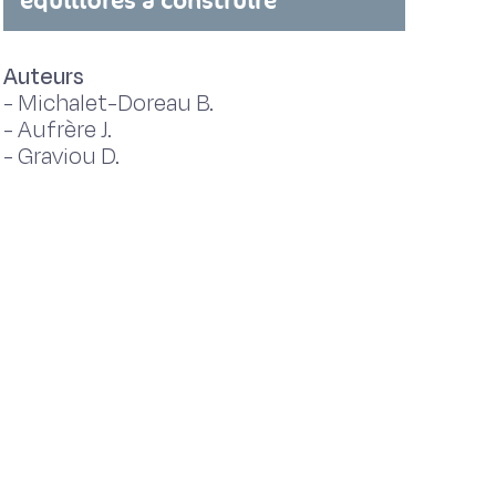
équilibres à construire
Auteurs
-
Michalet-Doreau B.
-
Aufrère J.
-
Graviou D.