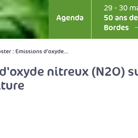
29 - 30 m
Agenda
50 ans de
Bordes
ster : Emissions d'oxyde...
 d'oxyde nitreux (N2O) s
lture