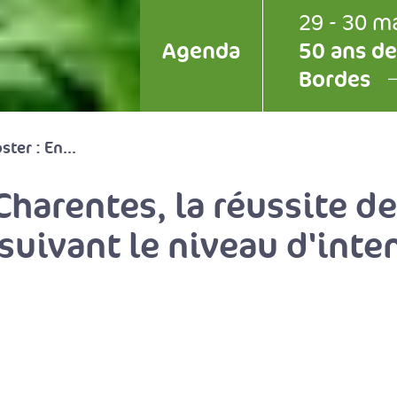
29 - 30 m
Agenda
50 ans de
Bordes
ster : En...
Charentes, la réussite de
ivant le niveau d'inten