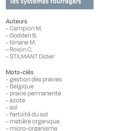
les systèmes fourragers
Auteurs
-
Campion M.
-
Godden B.
-
Ninane M.
-
Roisin C.
-
STILMANT Didier
Mots-clés
-
gestion des prairies
-
Belgique
-
prairie permanente
-
azote
-
sol
-
fertilité du sol
-
matière organique
-
micro-organisme