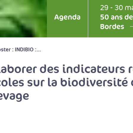
29 - 30 m
Agenda
50 ans de
Bordes
ster : INDIBIO :...
laborer des indicateurs r
oles sur la biodiversité
levage