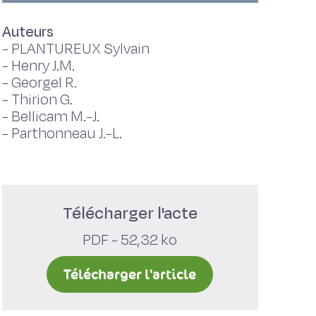
Auteurs
-
PLANTUREUX Sylvain
-
Henry J.M.
-
Georgel R.
-
Thirion G.
-
Bellicam M.-J.
-
Parthonneau J.-L.
Télécharger l'acte
PDF - 52,32 ko
Télécharger l'article