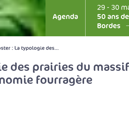
29 - 30 m
Agenda
50 ans de
Bordes
ster : La typologie des...
ie des prairies du massif
onomie fourragère