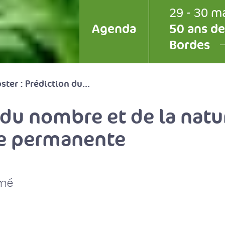
29 - 30 m
Agenda
50 ans de
Bordes
ster : Prédiction du...
n du nombre et de la nat
ie permanente
umé