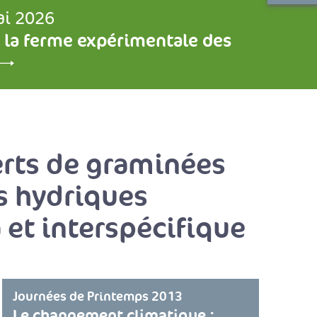
ai 2026
 la ferme expérimentale des
erts de graminées
s hydriques
a et interspécifique
Journées de Printemps 2013
Le changement climatique :