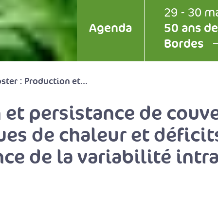
29 - 30 m
Agenda
50 ans de
Bordes
ster : Production et...
n et persistance de couv
es de chaleur et déficit
ce de la variabilité intr