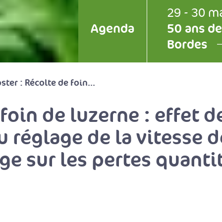
29 - 30 m
Agenda
50 ans de
Bordes
ster : Récolte de foin...
 foin de luzerne : effet 
u réglage de la vitesse d
ge sur les pertes quanti