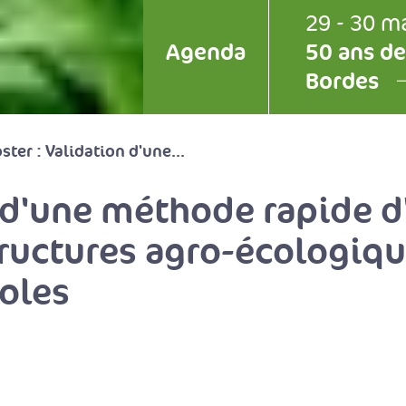
29 - 30 m
Agenda
50 ans de
Bordes
ster : Validation d'une...
n d'une méthode rapide d
tructures agro-écologiq
coles