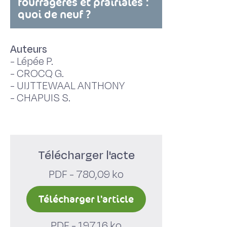
fourragères et prairiales :
quoi de neuf ?
Auteurs
-
Lépée P.
-
CROCQ G.
-
UIJTTEWAAL ANTHONY
-
CHAPUIS S.
Télécharger l'acte
PDF - 780,09 ko
Télécharger l'article
PDF - 197,16 ko