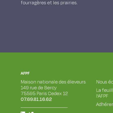
fourragères et les prairies.
AFPF
Maison nationale des éleveurs
Nous éc
149 rue de Bercy
La feuil
75595 Paris Cedex 12
l'AFPF
07.69.81.16.62
Adhérer